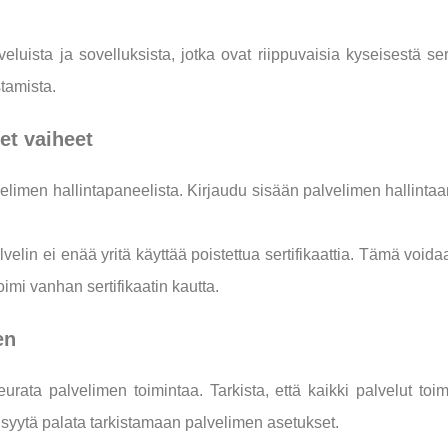
veluista ja sovelluksista, jotka ovat riippuvaisia kyseisestä se
stamista.
et vaiheet
imen hallintapaneelista. Kirjaudu sisään palvelimen hallintaan ja
lvelin ei enää yritä käyttää poistettua sertifikaattia. Tämä voi
imi vanhan sertifikaatin kautta.
en
urata palvelimen toimintaa. Tarkista, että kaikki palvelut toimi
syytä palata tarkistamaan palvelimen asetukset.