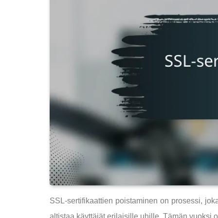
SSL-sertifikaattien poistaminen on prosessi, joka 
altistaa käyttäjät erilaisille uhille. Tämän vuok