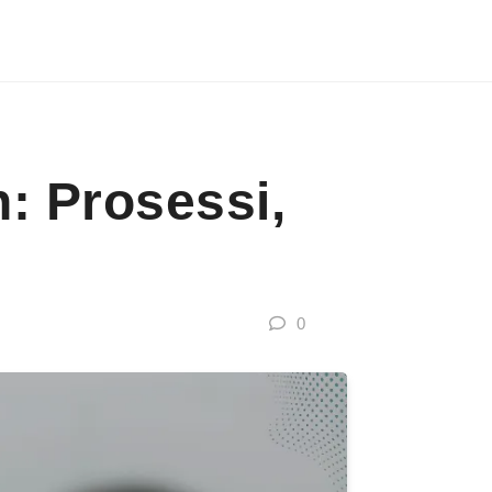
n: Prosessi,
0