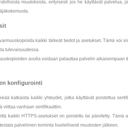
ahdollisista muutoksista, erityisesti jos he käyttävät palvelua
äjäkokemusta.
sit
 varmuuskopioida kaikki tärkeät tiedot ja asetukset. Tämä voi si
vita tulevaisuudessa.
uskopioiden avulla voidaan palauttaa palvelin aikaisempaan til
en konfigurointi
ää katkaista kaikki yhteydet, jotka käyttävät poistettua sertifi
ä viittaa vanhaan sertifikaattiin.
että kaikki HTTPS-asetukset on poistettu tai päivitetty. Tämä 
testata palvelimen toiminta huolellisesti muutosten jälkeen.