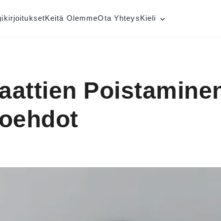
ikirjoitukset
Keitä Olemme
Ota Yhteys
Kieli
kaattien Poistamine
toehdot