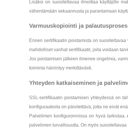
Lisäksi on suositeltavaa ilmoittaa käyttäjille m
vähentämään sekaannusta ja parantamaan käytt
Varmuuskopiointi ja palautusproses
Ennen sertifikaatin poistamista on suositeltavaa
mahdolliset vanhat sertifikaatit, joita voidaan tar
Jos poistamisen jälkeen ilmenee ongelmia, varmu
toiminta häiriintyy merkittävästi.
Yhteyden katkaiseminen ja palvelim
SSL-sertifikaatin poistamisen yhteydessä on tärke
konfiguraatioita on päivitettävä, jotta ne eivät enä
Palvelimen konfiguroinnissa on hyvä tarkistaa, 
palvelimen turvallisuutta. On myös suositeltavaa 