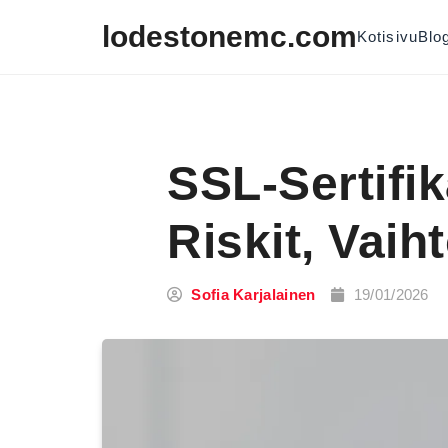
Skip to content
lodestonemc.com
Kotisivu
Blog
SSL-Sertifi
Riskit, Vaih
Sofia Karjalainen
19/01/2026