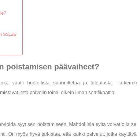
lle?
an SSLää
ien poistamisen päävaiheet?
oka vaatii huolellista suunnittelua ja toteutusta. Tärkeimm
stavat, että palvelin toimii oikein ilman sertifikaattia.
rvioida syyt sen poistamiseen. Mahdollisia syitä voivat olla se
nti. On myös hyvä tarkistaa, että kaikki palvelut, jotka käyttävät