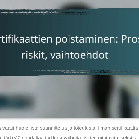
vaatii huolellista suunnittelua ja toteutusta. Ilman sertifikaatt
si on tärkeää noudattaa tarkkoja vaiheita riskien minimoimiseksi 