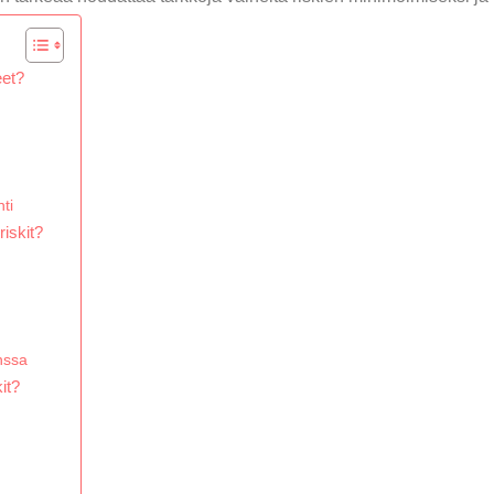
eet?
ti
riskit?
nssa
it?