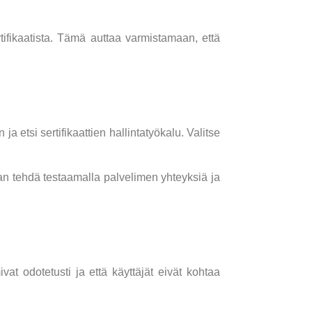
rtifikaatista. Tämä auttaa varmistamaan, että
 etsi sertifikaattien hallintatyökalu. Valitse
daan tehdä testaamalla palvelimen yhteyksiä ja
vat odotetusti ja että käyttäjät eivät kohtaa