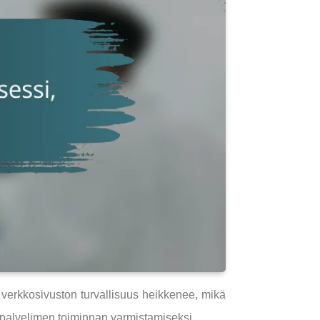
ia verkkosivuston turvallisuus heikkenee, mikä
ja palvelimen toiminnan varmistamiseksi.