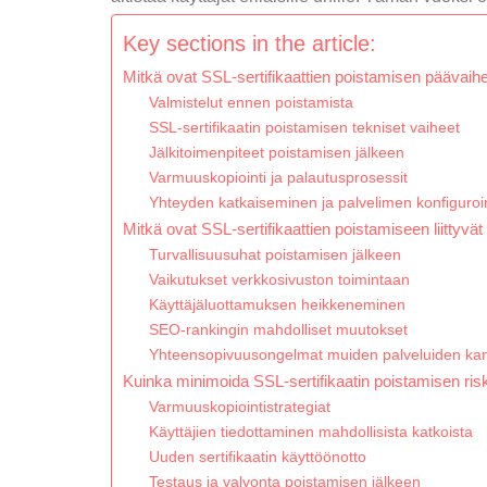
Key sections in the article:
Mitkä ovat SSL-sertifikaattien poistamisen päävaih
Valmistelut ennen poistamista
SSL-sertifikaatin poistamisen tekniset vaiheet
Jälkitoimenpiteet poistamisen jälkeen
Varmuuskopiointi ja palautusprosessit
Yhteyden katkaiseminen ja palvelimen konfiguroin
Mitkä ovat SSL-sertifikaattien poistamiseen liittyvät 
Turvallisuusuhat poistamisen jälkeen
Vaikutukset verkkosivuston toimintaan
Käyttäjäluottamuksen heikkeneminen
SEO-rankingin mahdolliset muutokset
Yhteensopivuusongelmat muiden palveluiden ka
Kuinka minimoida SSL-sertifikaatin poistamisen risk
Varmuuskopiointistrategiat
Käyttäjien tiedottaminen mahdollisista katkoista
Uuden sertifikaatin käyttöönotto
Testaus ja valvonta poistamisen jälkeen