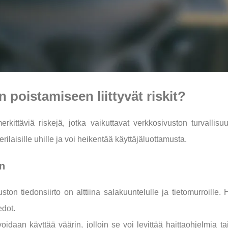
n poistamiseen liittyvät riskit?
rkittäviä riskejä, jotka vaikuttavat verkkosivuston turvallisu
 erilaisille uhille ja voi heikentää käyttäjäluottamusta.
en
ton tiedonsiirto on alttiina salakuuntelulle ja tietomurroille. 
edot.
oidaan käyttää väärin, jolloin se voi levittää haittaohjelmia ta