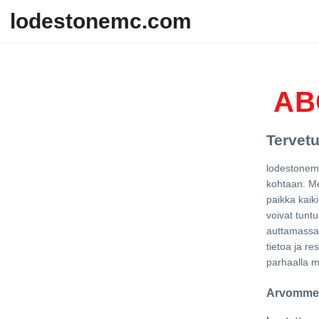
Skip to content
lodestonemc.com
AB
Tervet
lodestonemc
kohtaan. Me
paikka kaik
voivat tunt
auttamassa
tietoa ja re
parhaalla ma
Arvomme