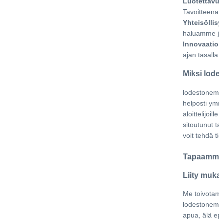
Luotettav
Tavoitteena
Yhteisölli
haluamme j
Innovaatio
ajan tasalla
Miksi lod
lodestonemc
helposti ym
aloittelijoi
sitoutunut t
voit tehdä t
Tapaamme
Liity muk
Me toivotam
lodestonemc
apua, älä e