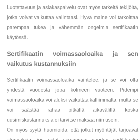
Luotettavuus ja asiakaspalvelu ovat myös tärkeitä tekijöitä,
jotka voivat vaikuttaa valintaasi. Hyvä maine voi tarkoittaa
parempaa tukea ja vähemmän ongelmia sertifikaatin
käytössä.
Sertifikaatin voimassaoloaika ja sen
vaikutus kustannuksiin
Sertifikaatin voimassaoloaika vaihtelee, ja se voi olla
yhdestä vuodesta jopa kolmeen vuoteen. Pidempi
voimassaoloaika voi aluksi vaikuttaa kalliimmalta, mutta se
voi säästää rahaa pitkällä aikavälillä, koska
uusimiskustannuksia ei tarvitse maksaa niin usein.
On myös syytä huomioida, että jotkut myöntäjät tarjoavat
alennuksia, jos ostat useamman vuoden sertifikaatin