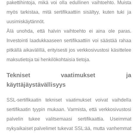
pakettihintoja, mikä voi olla edullinen vaihtoehto. Muista
myös tarkistaa, mitä sertifikaattiin sisältyy, kuten tuki ja
uusimiskäytännöt.
Älä unohda, että halvin vaihtoehto ei aina ole paras.
Investointi laadukkaaseen sertifikaattiin voi säästää rahaa
pitkällä aikavälillä, erityisesti jos verkkosivustosi käsittelee
maksutietoja tai henkilökohtaisia tietoja.
Tekniset vaatimukset ja
käyttäjäystävällisyys
SSL-sertifikaatin tekniset vaatimukset voivat vaihdella
sertifikaatin tyypin mukaan. Varmista, että verkkosivustosi
palvelin tukee valitsemaasi sertifikaattia. Useimmat
nykyaikaiset palvelimet tukevat SSL:ää, mutta vanhemmat