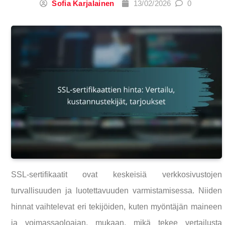
Sofia Karjalainen
13/02/2026
0
SSL-sertifikaatit ovat keskeisiä verkkosivustojen
turvallisuuden ja luotettavuuden varmistamisessa. Niiden
hinnat vaihtelevat eri tekijöiden, kuten myöntäjän maineen
ja voimassaoloajan, mukaan, mikä tekee vertailusta