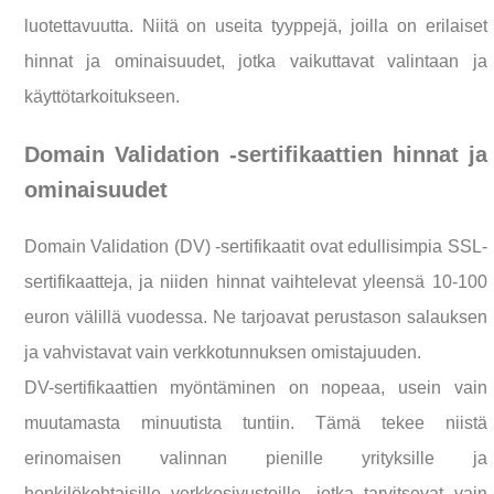
luotettavuutta. Niitä on useita tyyppejä, joilla on erilaiset
hinnat ja ominaisuudet, jotka vaikuttavat valintaan ja
käyttötarkoitukseen.
Domain Validation -sertifikaattien hinnat ja
ominaisuudet
Domain Validation (DV) -sertifikaatit ovat edullisimpia SSL-
sertifikaatteja, ja niiden hinnat vaihtelevat yleensä 10-100
euron välillä vuodessa. Ne tarjoavat perustason salauksen
ja vahvistavat vain verkkotunnuksen omistajuuden.
DV-sertifikaattien myöntäminen on nopeaa, usein vain
muutamasta minuutista tuntiin. Tämä tekee niistä
erinomaisen valinnan pienille yrityksille ja
henkilökohtaisille verkkosivustoille, jotka tarvitsevat vain