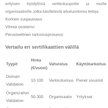
erityisen hyödyllisiä verkkokaupoille ja muille
organisaatioille, jotka käsittelevät arkaluontoisia tietoja.
Korkein suojaustaso
Vihreä osoiterivi
Perusteellinen tarkistusprosessi
Vertailu eri sertifikaattien välillä
Hinta
Tyypit
Vahvistus
Käyttötarkoitus
(€/vuosi)
Domain
10-100
Verkkotunnus
Pienet sivustot
Validation
Organization
50-300
Organisaatio
Yritykset
Validation