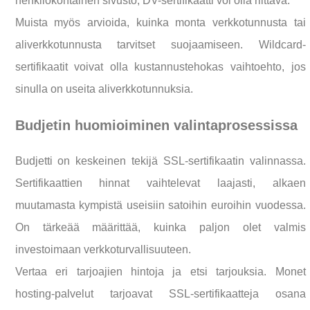
henkilökohtainen sivusto, DV-sertifikaatti voi olla riittävä.
Muista myös arvioida, kuinka monta verkkotunnusta tai
aliverkkotunnusta tarvitset suojaamiseen. Wildcard-
sertifikaatit voivat olla kustannustehokas vaihtoehto, jos
sinulla on useita aliverkkotunnuksia.
Budjetin huomioiminen valintaprosessissa
Budjetti on keskeinen tekijä SSL-sertifikaatin valinnassa.
Sertifikaattien hinnat vaihtelevat laajasti, alkaen
muutamasta kympistä useisiin satoihin euroihin vuodessa.
On tärkeää määrittää, kuinka paljon olet valmis
investoimaan verkkoturvallisuuteen.
Vertaa eri tarjoajien hintoja ja etsi tarjouksia. Monet
hosting-palvelut tarjoavat SSL-sertifikaatteja osana