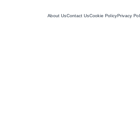
About Us
Contact Us
Cookie Policy
Privacy Pol