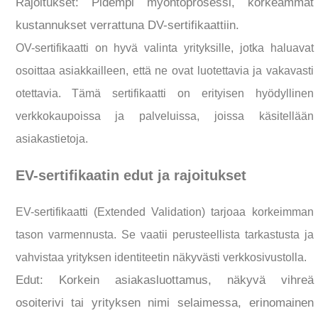
Rajoitukset: Pidempi myöntöprosessi, korkeammat
kustannukset verrattuna DV-sertifikaattiin.
OV-sertifikaatti on hyvä valinta yrityksille, jotka haluavat
osoittaa asiakkailleen, että ne ovat luotettavia ja vakavasti
otettavia. Tämä sertifikaatti on erityisen hyödyllinen
verkkokaupoissa ja palveluissa, joissa käsitellään
asiakastietoja.
EV-sertifikaatin edut ja rajoitukset
EV-sertifikaatti (Extended Validation) tarjoaa korkeimman
tason varmennusta. Se vaatii perusteellista tarkastusta ja
vahvistaa yrityksen identiteetin näkyvästi verkkosivustolla.
Edut: Korkein asiakasluottamus, näkyvä vihreä
osoiterivi tai yrityksen nimi selaimessa, erinomainen