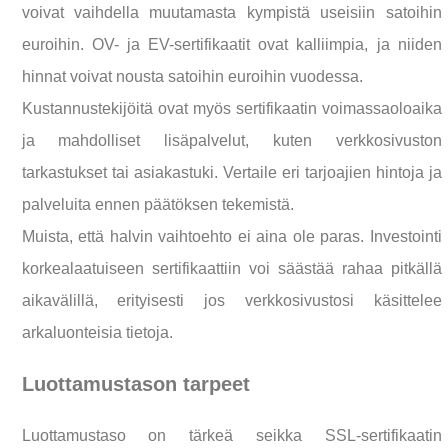
voivat vaihdella muutamasta kympistä useisiin satoihin
euroihin. OV- ja EV-sertifikaatit ovat kalliimpia, ja niiden
hinnat voivat nousta satoihin euroihin vuodessa.
Kustannustekijöitä ovat myös sertifikaatin voimassaoloaika
ja mahdolliset lisäpalvelut, kuten verkkosivuston
tarkastukset tai asiakastuki. Vertaile eri tarjoajien hintoja ja
palveluita ennen päätöksen tekemistä.
Muista, että halvin vaihtoehto ei aina ole paras. Investointi
korkealaatuiseen sertifikaattiin voi säästää rahaa pitkällä
aikavälillä, erityisesti jos verkkosivustosi käsittelee
arkaluonteisia tietoja.
Luottamustason tarpeet
Luottamustaso on tärkeä seikka SSL-sertifikaatin