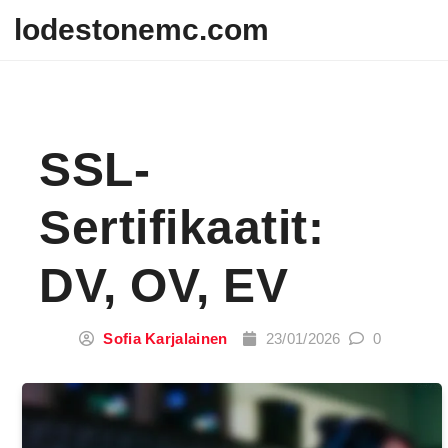
Skip to content
lodestonemc.com
SSL-
Sertifikaatit:
DV, OV, EV
Sofia Karjalainen
23/01/2026
0