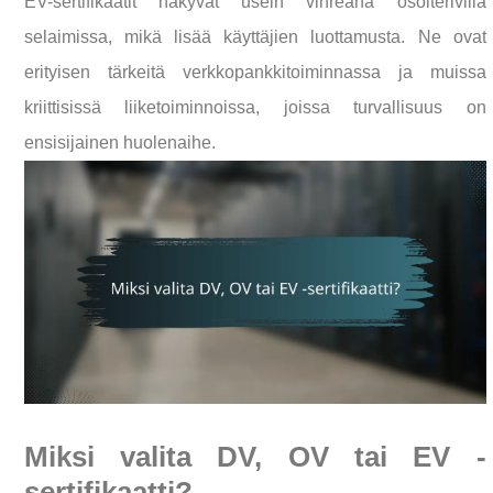
EV-sertifikaatit näkyvät usein vihreänä osoiterivillä
selaimissa, mikä lisää käyttäjien luottamusta. Ne ovat
erityisen tärkeitä verkkopankkitoiminnassa ja muissa
kriittisissä liiketoiminnoissa, joissa turvallisuus on
ensisijainen huolenaihe.
Miksi valita DV, OV tai EV -
sertifikaatti?