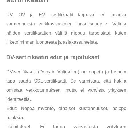
DV, OV ja EV -sertifikaatit tarjoavat eri tasoisia
varmennuksia verkkosivustojen turvallisuudelle. Valinta
näiden sertifikaattien välillä riippuu tarpeistasi, kuten
liiketoiminnan luonteesta ja asiakassuhteista.
DV-sertifikaatin edut ja rajoitukset
DV-sertifikaatti (Domain Validation) on nopein ja helpoin
tapa saada SSL-sertifikaatti. Se varmistaa, että hakija
omistaa verkkotunnuksen, mutta ei vahvista yrityksen
identiteettiä.
Edut: Nopea myöntö, alhaiset kustannukset, helppo
hankkia.
Rajoitukset: Ei tarjoa vahvistusta yrityksen