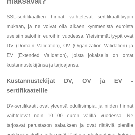
maksavat?
SSL-sertifikaattien hinnat vaihtelevat sertifikaattityypin
mukaan, ja ne voivat olla alkaen kymmenistä euroista
useisiin satoihin euroihin vuodessa. Yleisimmät tyypit ovat
DV (Domain Validation), OV (Organization Validation) ja
EV (Extended Validation), joista jokaisella on omat
kustannustekijänsä ja tarjoajansa.
Kustannustekijät DV, OV ja EV -
sertifikaateille
DV-sertifikaatit ovat yleensä edullisimpia, ja niiden hinnat
vaihtelevat noin 10-100 euron välillä vuodessa. Ne
tarjoavat perustason salauksen ja ovat riittäviä pienille
verkkosivustoille, jotka eivät käsittele arkaluontoisia tietoja.