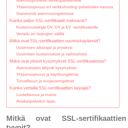
Asennusprosessi verkkopalvelimelle
Yhteensopivuus eri verkkohosting-palveluiden kanssa
Vianetsintä asennusongelmissa
Kuinka paljon SSL-sertifikaatit maksavat?
Kustannustekijät DV, OV ja EV -sertifikaateille
Vertailu eri tarjoajien välillä
Mitkä ovat SSL-sertifikaattien uusimiskäytännöt?
Uusimisen aikarajat ja prosessi
Uusimisen kustannukset ja vaihtoehdot
Mitkä ovat yleiset kysymykset SSL-sertifikaateista?
Asennukseen liittyvät kysymykset
Yhteensopivuus ja käyttöongelmat
Turvallisuus ja suojausongelmat
Kuinka vertailla SSL-sertifikaattien tarjoajia?
Luotettavuus ja maine
Asiakaspalvelun laatu
Mitkä ovat SSL-sertifikaattien
tyypit?