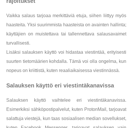
rajoitukset
Vaikka salaus tarjoaa merkittäviä etuja, siihen liittyy myös
haasteita. Yksi suurimmista haasteista on avainten hallinta;
käyttäjien on muistettava tai tallennettava salausavaimet
turvallisesti.
Lisäksi salauksen käyttö voi hidastaa viestintää, erityisesti
suurten tietomäärien kohdalla. Tämä voi olla ongelma, kun
nopeus on kriittistä, kuten reaaliaikaisessa viestinnässä.
Salauksen käyttö eri viestintäkanavissa
Salauksen käyttö vaihtelee eri viestintäkanavissa.
Esimerkiksi sähköpostipalvelut, kuten ProtonMail, tarjoavat
salattuja viestejä, kun taas sosiaalisen median sovellukset,
kuten Facebook Messenger, tarjoavat salauksen vain