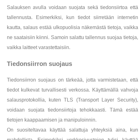
Salauksen avulla voidaan suojata sekä tiedonsiirtoa että
tallennusta. Esimerkiksi, kun tiedot siirretään internetin
kautta, salaus estää ulkopuolisia näkemästä tietoja, vaikka
ne saataisiin kiinni. Samoin salattu tallennus suojaa tietoja,
vaikka laitteet varastettaisiin.
Tiedonsiirron suojaus
Tiedonsiirron suojaus on tärkeää, jotta varmistetaan, että
tiedot kulkevat turvallisesti verkossa. Käyttämällä vahvoja
salausprotokollia, kuten TLS (Transport Layer Security),
voidaan suojata tiedonsiirtoja tehokkaasti. Tämä estää
tietojen kaappaamisen ja manipuloinnin.
On suositeltavaa käyttää salattuja yhteyksiä aina, kun
mahdollista. Esimerkiksi verkkosivustojen tulisi käyttää