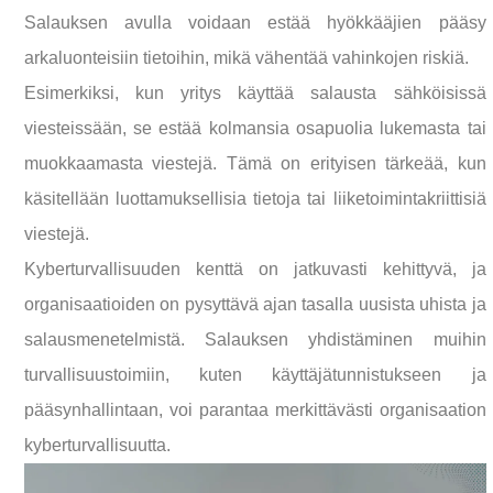
Salauksen avulla voidaan estää hyökkääjien pääsy
arkaluonteisiin tietoihin, mikä vähentää vahinkojen riskiä.
Esimerkiksi, kun yritys käyttää salausta sähköisissä
viesteissään, se estää kolmansia osapuolia lukemasta tai
muokkaamasta viestejä. Tämä on erityisen tärkeää, kun
käsitellään luottamuksellisia tietoja tai liiketoimintakriittisiä
viestejä.
Kyberturvallisuuden kenttä on jatkuvasti kehittyvä, ja
organisaatioiden on pysyttävä ajan tasalla uusista uhista ja
salausmenetelmistä. Salauksen yhdistäminen muihin
turvallisuustoimiin, kuten käyttäjätunnistukseen ja
pääsynhallintaan, voi parantaa merkittävästi organisaation
kyberturvallisuutta.