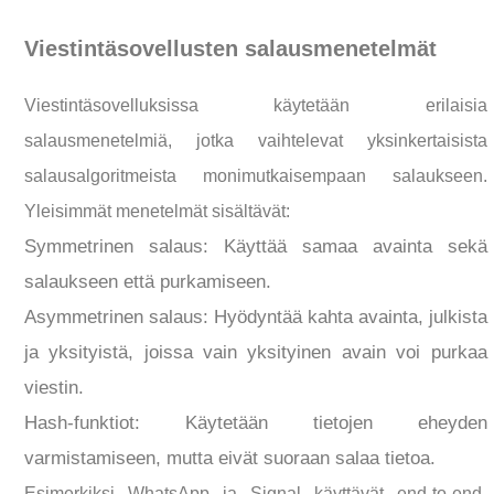
Viestintäsovellusten salausmenetelmät
Viestintäsovelluksissa käytetään erilaisia
salausmenetelmiä, jotka vaihtelevat yksinkertaisista
salausalgoritmeista monimutkaisempaan salaukseen.
Yleisimmät menetelmät sisältävät:
Symmetrinen salaus: Käyttää samaa avainta sekä
salaukseen että purkamiseen.
Asymmetrinen salaus: Hyödyntää kahta avainta, julkista
ja yksityistä, joissa vain yksityinen avain voi purkaa
viestin.
Hash-funktiot: Käytetään tietojen eheyden
varmistamiseen, mutta eivät suoraan salaa tietoa.
Esimerkiksi WhatsApp ja Signal käyttävät end-to-end-