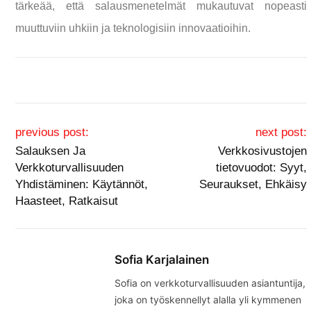
tärkeää, että salausmenetelmät mukautuvat nopeasti
muuttuviin uhkiin ja teknologisiin innovaatioihin.
Post navigation
previous post:
next post:
Salauksen Ja
Verkkosivustojen
Verkkoturvallisuuden
tietovuodot: Syyt,
Yhdistäminen: Käytännöt,
Seuraukset, Ehkäisy
Haasteet, Ratkaisut
Sofia Karjalainen
Sofia on verkkoturvallisuuden asiantuntija,
joka on työskennellyt alalla yli kymmenen