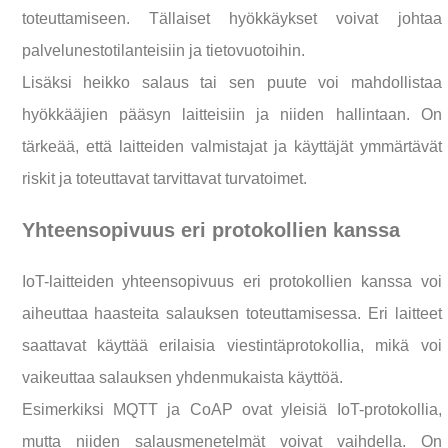
toteuttamiseen. Tällaiset hyökkäykset voivat johtaa
palvelunestotilanteisiin ja tietovuotoihin.
Lisäksi heikko salaus tai sen puute voi mahdollistaa
hyökkääjien pääsyn laitteisiin ja niiden hallintaan. On
tärkeää, että laitteiden valmistajat ja käyttäjät ymmärtävät
riskit ja toteuttavat tarvittavat turvatoimet.
Yhteensopivuus eri protokollien kanssa
IoT-laitteiden yhteensopivuus eri protokollien kanssa voi
aiheuttaa haasteita salauksen toteuttamisessa. Eri laitteet
saattavat käyttää erilaisia viestintäprotokollia, mikä voi
vaikeuttaa salauksen yhdenmukaista käyttöä.
Esimerkiksi MQTT ja CoAP ovat yleisiä IoT-protokollia,
mutta niiden salausmenetelmät voivat vaihdella. On