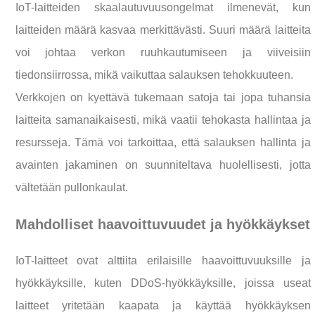
IoT-laitteiden skaalautuvuusongelmat ilmenevät, kun
laitteiden määrä kasvaa merkittävästi. Suuri määrä laitteita
voi johtaa verkon ruuhkautumiseen ja viiveisiin
tiedonsiirrossa, mikä vaikuttaa salauksen tehokkuuteen.
Verkkojen on kyettävä tukemaan satoja tai jopa tuhansia
laitteita samanaikaisesti, mikä vaatii tehokasta hallintaa ja
resursseja. Tämä voi tarkoittaa, että salauksen hallinta ja
avainten jakaminen on suunniteltava huolellisesti, jotta
vältetään pullonkaulat.
Mahdolliset haavoittuvuudet ja hyökkäykset
IoT-laitteet ovat alttiita erilaisille haavoittuvuuksille ja
hyökkäyksille, kuten DDoS-hyökkäyksille, joissa useat
laitteet yritetään kaapata ja käyttää hyökkäyksen