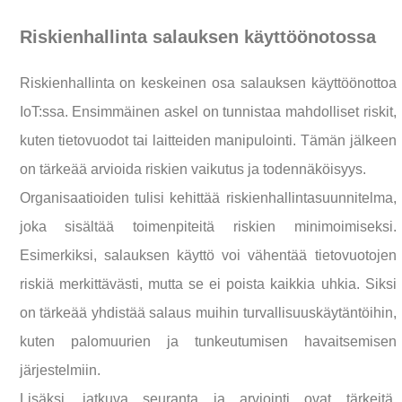
Riskienhallinta salauksen käyttöönotossa
Riskienhallinta on keskeinen osa salauksen käyttöönottoa
IoT:ssa. Ensimmäinen askel on tunnistaa mahdolliset riskit,
kuten tietovuodot tai laitteiden manipulointi. Tämän jälkeen
on tärkeää arvioida riskien vaikutus ja todennäköisyys.
Organisaatioiden tulisi kehittää riskienhallintasuunnitelma,
joka sisältää toimenpiteitä riskien minimoimiseksi.
Esimerkiksi, salauksen käyttö voi vähentää tietovuotojen
riskiä merkittävästi, mutta se ei poista kaikkia uhkia. Siksi
on tärkeää yhdistää salaus muihin turvallisuuskäytäntöihin,
kuten palomuurien ja tunkeutumisen havaitsemisen
järjestelmiin.
Lisäksi, jatkuva seuranta ja arviointi ovat tärkeitä.