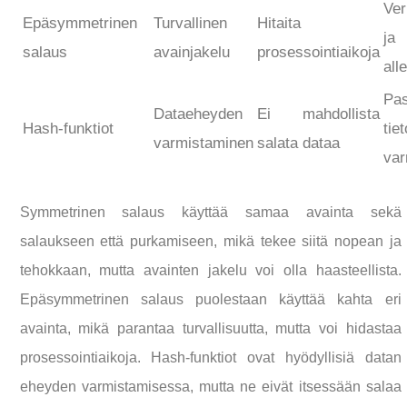
Ver
Epäsymmetrinen
Turvallinen
Hitaita
ja
salaus
avainjakelu
prosessointiaikoja
alle
P
Dataeheyden
Ei mahdollista
Hash-funktiot
tie
varmistaminen
salata dataa
var
Symmetrinen salaus käyttää samaa avainta sekä
salaukseen että purkamiseen, mikä tekee siitä nopean ja
tehokkaan, mutta avainten jakelu voi olla haasteellista.
Epäsymmetrinen salaus puolestaan käyttää kahta eri
avainta, mikä parantaa turvallisuutta, mutta voi hidastaa
prosessointiaikoja. Hash-funktiot ovat hyödyllisiä datan
eheyden varmistamisessa, mutta ne eivät itsessään salaa