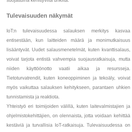
suojattuina kehittyviltä uhkilta.
Tulevaisuuden näkymät
IoT:n tulevaisuudessa salauksen merkitys kasvaa
entisestään, kun laitteiden määrä ja monimutkaisuus
lisääntyvät. Uudet salausmenetelmät, kuten kvanttisalaus,
voivat tarjota entistä vahvempia suojausratkaisuja, mutta
niiden käyttöönotto vaatii aikaa ja resursseja.
Tietoturvatrendit, kuten koneoppiminen ja tekoäly, voivat
myös vaikuttaa salauksen kehitykseen, parantaen uhkien
tunnistamista ja reaktiota.
Yhteistyö eri toimijoiden välillä, kuten laitevalmistajien ja
ohjelmistokehittäjien, on olennaista, jotta voidaan kehittää
kestäviä ja turvallisia IoT-ratkaisuja. Tulevaisuudessa on