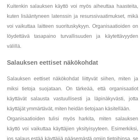
Kuitenkin salauksen käyttö voi myös aiheuttaa haasteita,
kuten lisääntyneen latenssin ja resurssivaatimukset, mikä
voi vaikuttaa laitteen suorituskykyyn. Organisaatioiden on
löydettävä tasapaino turvallisuuden ja käytettävyyden
välillä.
Salauksen eettiset näkökohdat
Salauksen eettiset näkökohdat liittyvät siihen, miten ja
miksi tietoja suojataan. On tärkeää, että organisaatiot
käyttävät salausta vastuullisesti ja läpinäkyvästi, jotta
käyttäjät ymmärtävät, miten heidän tietojaan käsitellään.
Organisaatioiden tulisi myös harkita, miten salauksen
käyttö voi vaikuttaa käyttäjien yksityisyyteen. Esimerkiksi,
jos salaus estää käyttäjiä pääsemästä omiin tietoihinsa, se