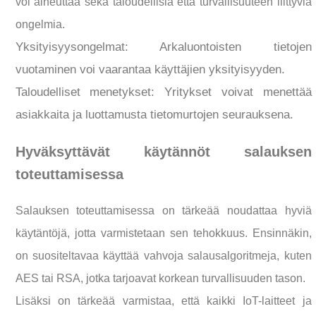
voi aiheuttaa sekä taloudellisia että turvallisuuteen liittyviä
ongelmia.
Yksityisyysongelmat: Arkaluontoisten tietojen
vuotaminen voi vaarantaa käyttäjien yksityisyyden.
Taloudelliset menetykset: Yritykset voivat menettää
asiakkaita ja luottamusta tietomurtojen seurauksena.
Hyväksyttävät käytännöt salauksen
toteuttamisessa
Salauksen toteuttamisessa on tärkeää noudattaa hyviä
käytäntöjä, jotta varmistetaan sen tehokkuus. Ensinnäkin,
on suositeltavaa käyttää vahvoja salausalgoritmeja, kuten
AES tai RSA, jotka tarjoavat korkean turvallisuuden tason.
Lisäksi on tärkeää varmistaa, että kaikki IoT-laitteet ja