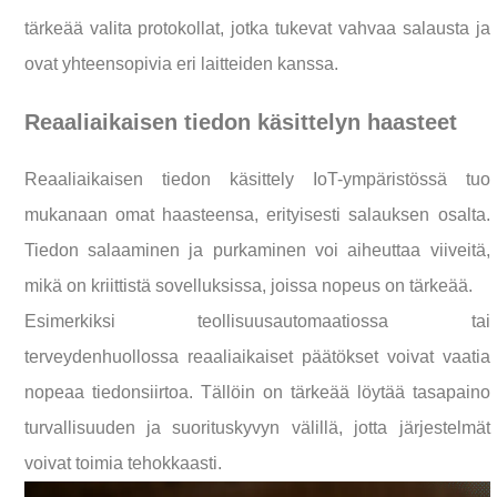
tärkeää valita protokollat, jotka tukevat vahvaa salausta ja
ovat yhteensopivia eri laitteiden kanssa.
Reaaliaikaisen tiedon käsittelyn haasteet
Reaaliaikaisen tiedon käsittely IoT-ympäristössä tuo
mukanaan omat haasteensa, erityisesti salauksen osalta.
Tiedon salaaminen ja purkaminen voi aiheuttaa viiveitä,
mikä on kriittistä sovelluksissa, joissa nopeus on tärkeää.
Esimerkiksi teollisuusautomaatiossa tai
terveydenhuollossa reaaliaikaiset päätökset voivat vaatia
nopeaa tiedonsiirtoa. Tällöin on tärkeää löytää tasapaino
turvallisuuden ja suorituskyvyn välillä, jotta järjestelmät
voivat toimia tehokkaasti.