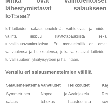
Mitkä ovat vaihtoehtoiset
lähestymistavat salaukseen
IoT:ssa?
IoT-laitteiden salausmenetelmät vaihtelevat, ja niiden
valinta riippuu käyttötapauksista sekä
turvallisuusvaatimuksista. Eri menetelmillä on omat
vahvuutensa ja heikkoutensa, jotka vaikuttavat laitteiden
turvallisuuteen, yksityisyyteen ja hallintaan.
Vertailu eri salausmenetelmien välillä
Salausmenetelmä
Vahvuudet
Heikkoudet
Käy
Symmetrinen
Nopea ja
Avainjakelu
Rea
salaus
tehokas
haasteellista
sov