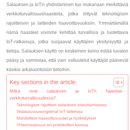
Salauksen ja IoT:n yhdistäminen tuo mukanaan merkittäviä
verkkoturvallisuushaasteita, jotka liittyvät teknologisiin
rajoitteisiin ja laitteiden haavoittuvuuksiin. Ymmärtämällä
nämä haasteet voimme kehittää turvallisia ja luotettavia
IoT-ratkaisuja, jotka suojaavat käyttäjien yksityisyyttä ja
tietoja. Salauksen käyttö on keskeinen keino estää luvaton
pääsy ja varmistaa, että vain valtuutetut käyttäjät pääsevät
käsiksi arkaluontoisiin tietoihin.
Key sections in the article:
Mitkä ovat salauksen ja IoTn haasteet
verkkoturvallisuudessa?
Teknologiset rajoitteet salauksen toteuttamisessa
Skalautuvuusongelmat IoT-laitteissa
Mahdolliset haavoittuvuudet ja hyökkäykset
Yhteensopivuus eri protokollien kanssa