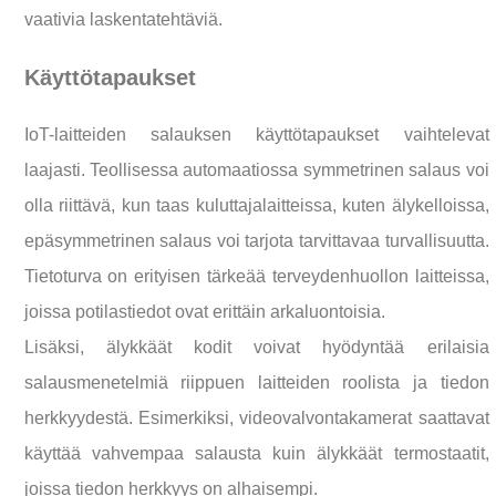
vaativia laskentatehtäviä.
Käyttötapaukset
IoT-laitteiden salauksen käyttötapaukset vaihtelevat
laajasti. Teollisessa automaatiossa symmetrinen salaus voi
olla riittävä, kun taas kuluttajalaitteissa, kuten älykelloissa,
epäsymmetrinen salaus voi tarjota tarvittavaa turvallisuutta.
Tietoturva on erityisen tärkeää terveydenhuollon laitteissa,
joissa potilastiedot ovat erittäin arkaluontoisia.
Lisäksi, älykkäät kodit voivat hyödyntää erilaisia
salausmenetelmiä riippuen laitteiden roolista ja tiedon
herkkyydestä. Esimerkiksi, videovalvontakamerat saattavat
käyttää vahvempaa salausta kuin älykkäät termostaatit,
joissa tiedon herkkyys on alhaisempi.