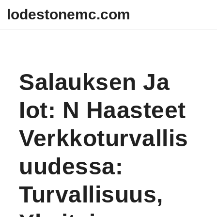
Skip to content
lodestonemc.com
Salauksen Ja
Iot: N Haasteet
Verkkoturvallis
Uudessa:
Turvallisuus,