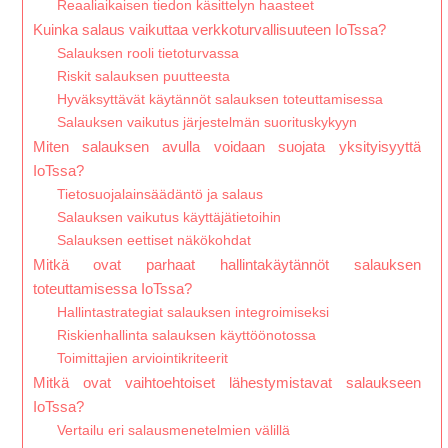
Reaaliaikaisen tiedon käsittelyn haasteet
Kuinka salaus vaikuttaa verkkoturvallisuuteen IoTssa?
Salauksen rooli tietoturvassa
Riskit salauksen puutteesta
Hyväksyttävät käytännöt salauksen toteuttamisessa
Salauksen vaikutus järjestelmän suorituskykyyn
Miten salauksen avulla voidaan suojata yksityisyyttä
IoTssa?
Tietosuojalainsäädäntö ja salaus
Salauksen vaikutus käyttäjätietoihin
Salauksen eettiset näkökohdat
Mitkä ovat parhaat hallintakäytännöt salauksen
toteuttamisessa IoTssa?
Hallintastrategiat salauksen integroimiseksi
Riskienhallinta salauksen käyttöönotossa
Toimittajien arviointikriteerit
Mitkä ovat vaihtoehtoiset lähestymistavat salaukseen
IoTssa?
Vertailu eri salausmenetelmien välillä