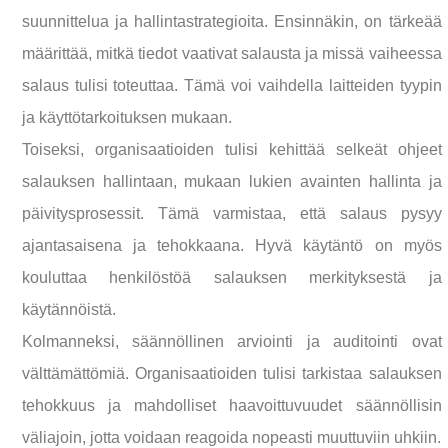
suunnittelua ja hallintastrategioita. Ensinnäkin, on tärkeää
määrittää, mitkä tiedot vaativat salausta ja missä vaiheessa
salaus tulisi toteuttaa. Tämä voi vaihdella laitteiden tyypin
ja käyttötarkoituksen mukaan.
Toiseksi, organisaatioiden tulisi kehittää selkeät ohjeet
salauksen hallintaan, mukaan lukien avainten hallinta ja
päivitysprosessit. Tämä varmistaa, että salaus pysyy
ajantasaisena ja tehokkaana. Hyvä käytäntö on myös
kouluttaa henkilöstöä salauksen merkityksestä ja
käytännöistä.
Kolmanneksi, säännöllinen arviointi ja auditointi ovat
välttämättömiä. Organisaatioiden tulisi tarkistaa salauksen
tehokkuus ja mahdolliset haavoittuvuudet säännöllisin
väliajoin, jotta voidaan reagoida nopeasti muuttuviin uhkiin.