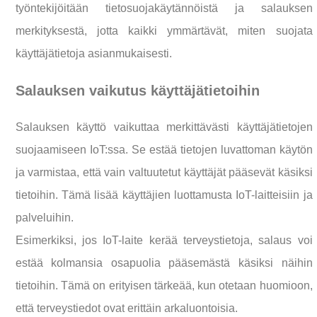
työntekijöitään tietosuojakäytännöistä ja salauksen
merkityksestä, jotta kaikki ymmärtävät, miten suojata
käyttäjätietoja asianmukaisesti.
Salauksen vaikutus käyttäjätietoihin
Salauksen käyttö vaikuttaa merkittävästi käyttäjätietojen
suojaamiseen IoT:ssa. Se estää tietojen luvattoman käytön
ja varmistaa, että vain valtuutetut käyttäjät pääsevät käsiksi
tietoihin. Tämä lisää käyttäjien luottamusta IoT-laitteisiin ja
palveluihin.
Esimerkiksi, jos IoT-laite kerää terveystietoja, salaus voi
estää kolmansia osapuolia pääsemästä käsiksi näihin
tietoihin. Tämä on erityisen tärkeää, kun otetaan huomioon,
että terveystiedot ovat erittäin arkaluontoisia.