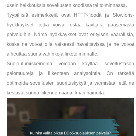
usein heikkouksia sovellusten koodissa tai toiminnassa.
Tyypillisiä esimerkkejä ovat HTTP-floodit ja Slowloris-
hyökkäykset, jotka voivat estää käyttäjiä pääsemästä
palveluihin. Nämä hyökkäykset ovat erityisen vaarallisia,
koska ne voivat olla vaikeasti havaittavissa ja ne voivat
aiheuttaa suuria vahinkoja liiketoiminnalle.
Suojautumiskeinoina voidaan käyttää sovellustason
palomuureja ja liikenteen analysointia. On tärkeää
optimoida sovellusten suorituskykyä ja varmistaa, että ne
kestävät suuria liikennemääriä ilman häiriöitä.