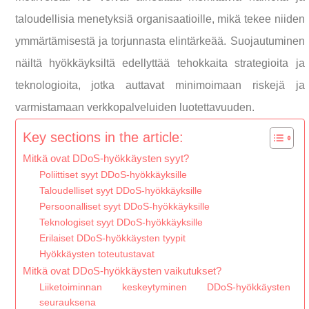
taloudellisia menetyksiä organisaatioille, mikä tekee niiden
ymmärtämisestä ja torjunnasta elintärkeää. Suojautuminen
näiltä hyökkäyksiltä edellyttää tehokkaita strategioita ja
teknologioita, jotka auttavat minimoimaan riskejä ja
varmistamaan verkkopalveluiden luotettavuuden.
Key sections in the article:
Mitkä ovat DDoS-hyökkäysten syyt?
Poliittiset syyt DDoS-hyökkäyksille
Taloudelliset syyt DDoS-hyökkäyksille
Persoonalliset syyt DDoS-hyökkäyksille
Teknologiset syyt DDoS-hyökkäyksille
Erilaiset DDoS-hyökkäysten tyypit
Hyökkäysten toteutustavat
Mitkä ovat DDoS-hyökkäysten vaikutukset?
Liiketoiminnan keskeytyminen DDoS-hyökkäysten
seurauksena