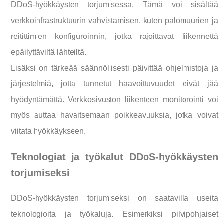
DDoS-hyökkäysten torjumisessa. Tämä voi sisältää
verkkoinfrastruktuurin vahvistamisen, kuten palomuurien ja
reitittimien konfiguroinnin, jotka rajoittavat liikennettä
epäilyttäviltä lähteiltä.
Lisäksi on tärkeää säännöllisesti päivittää ohjelmistoja ja
järjestelmiä, jotta tunnetut haavoittuvuudet eivät jää
hyödyntämättä. Verkkosivuston liikenteen monitorointi voi
myös auttaa havaitsemaan poikkeavuuksia, jotka voivat
viitata hyökkäykseen.
Teknologiat ja työkalut DDoS-hyökkäysten
torjumiseksi
DDoS-hyökkäysten torjumiseksi on saatavilla useita
teknologioita ja työkaluja. Esimerkiksi pilvipohjaiset