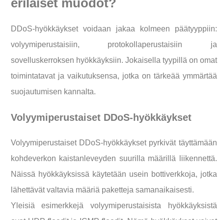
erilaiset muodot?
DDoS-hyökkäykset voidaan jakaa kolmeen päätyyppiin:
volyymiperustaisiin, protokollaperustaisiin ja
sovelluskerroksen hyökkäyksiin. Jokaisella tyypillä on omat
toimintatavat ja vaikutuksensa, jotka on tärkeää ymmärtää
suojautumisen kannalta.
Volyymiperustaiset DDoS-hyökkäykset
Volyymiperustaiset DDoS-hyökkäykset pyrkivät täyttämään
kohdeverkon kaistanleveyden suurilla määrillä liikennettä.
Näissä hyökkäyksissä käytetään usein bottiverkkoja, jotka
lähettävät valtavia määriä paketteja samanaikaisesti.
Yleisiä esimerkkejä volyymiperustaisista hyökkäyksistä