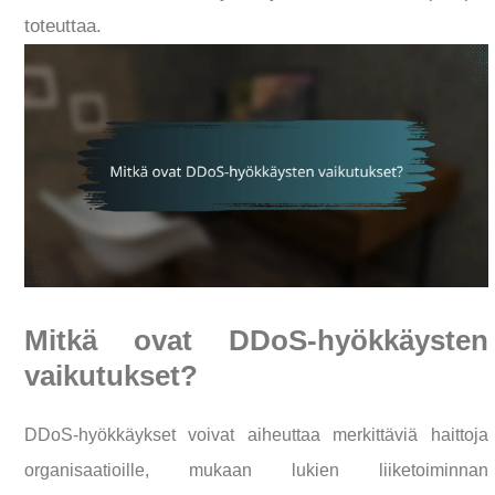
toteuttaa.
Mitkä ovat DDoS-hyökkäysten
vaikutukset?
DDoS-hyökkäykset voivat aiheuttaa merkittäviä haittoja
organisaatioille, mukaan lukien liiketoiminnan