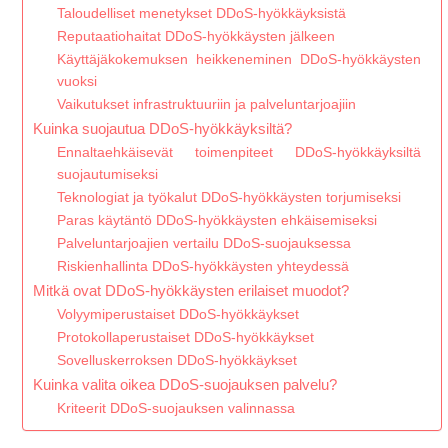
Taloudelliset menetykset DDoS-hyökkäyksistä
Reputaatiohaitat DDoS-hyökkäysten jälkeen
Käyttäjäkokemuksen heikkeneminen DDoS-hyökkäysten
vuoksi
Vaikutukset infrastruktuuriin ja palveluntarjoajiin
Kuinka suojautua DDoS-hyökkäyksiltä?
Ennaltaehkäisevät toimenpiteet DDoS-hyökkäyksiltä
suojautumiseksi
Teknologiat ja työkalut DDoS-hyökkäysten torjumiseksi
Paras käytäntö DDoS-hyökkäysten ehkäisemiseksi
Palveluntarjoajien vertailu DDoS-suojauksessa
Riskienhallinta DDoS-hyökkäysten yhteydessä
Mitkä ovat DDoS-hyökkäysten erilaiset muodot?
Volyymiperustaiset DDoS-hyökkäykset
Protokollaperustaiset DDoS-hyökkäykset
Sovelluskerroksen DDoS-hyökkäykset
Kuinka valita oikea DDoS-suojauksen palvelu?
Kriteerit DDoS-suojauksen valinnassa