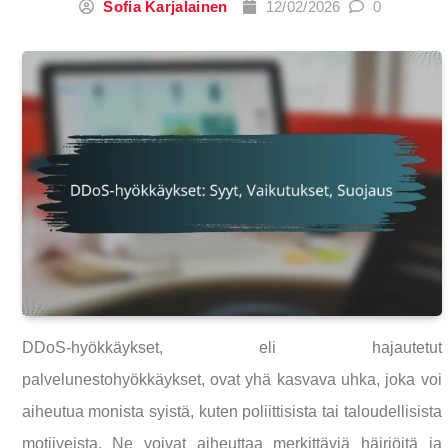
Sofia Karjalainen
12/02/2026
0
DDoS-hyökkäykset, eli hajautetut
palvelunestohyökkäykset, ovat yhä kasvava uhka, joka voi
aiheutua monista syistä, kuten poliittisista tai taloudellisista
motiiveista. Ne voivat aiheuttaa merkittäviä häiriöitä ja