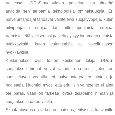
Valitessasi DDoS-suojauksen palvelua, on tärkeää
arvioida sen tarjoamia teknologisia ominaisuuksia. Eri
palveluntarjoajat tarjoavat vaihtelevia suojatyyppejä, kuten
pilvipohjaista suojaa tai laitteistopohjaista suojaa.
Varmista, että valitsemasi palvelu pystyy torjumaan erilaisia
hyökkäyksiä, kuten volumetrisia tai sovellustason
hyökkäyksiä.
Kustannukset ovat toinen keskeinen tekijä. DDoS-
suojauksen hinnat voivat vaihdella suuresti, joten on
suositeltavaa vertailla eri palveluntarjoajien hintoja ja
budjetteja. Huomioi myös, että edullisin vaihtoehto ei aina
ole paras, vaan on tärkeää löytää tasapaino hinnan ja
suojauksen laadun välillä.
Skaalautuvuus on tärkeä ominaisuus, erityisesti kasvaville