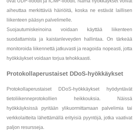
ovat UDP-floodit ja ICMP-floodit. Nämä hyökkäykset voivat
aiheuttaa merkittäviä häiriöitä, koska ne estävät laillisen
liikenteen pääsyn palvelimelle.
Suojautumiskeinoina voidaan käyttää liikenteen
suodattamista ja kaistanleveyden hallintaa. On tärkeää
monitoroida liikennettä jatkuvasti ja reagoida nopeasti, jotta
hyökkäykset voidaan torjua tehokkaasti.
Protokollaperustaiset DDoS-hyökkäykset
Protokollaperustaiset DDoS-hyökkäykset hyödyntävät
tietoliikenneprotokollien heikkouksia. Näissä
hyökkäyksissä pyritään ylikuormittamaan palvelimia tai
verkkolaitteita lähettämällä erityisiä pyyntöjä, jotka vaativat
paljon resursseja.