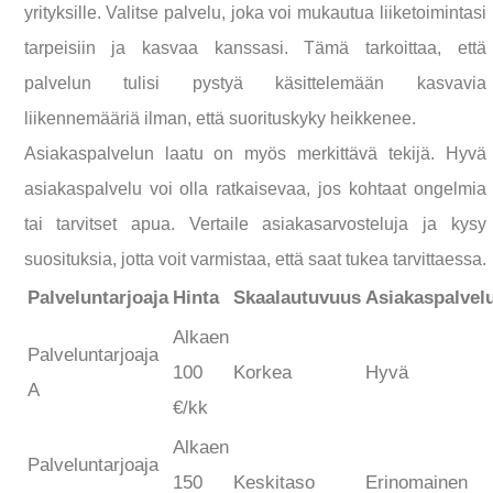
yrityksille. Valitse palvelu, joka voi mukautua liiketoimintasi
tarpeisiin ja kasvaa kanssasi. Tämä tarkoittaa, että
palvelun tulisi pystyä käsittelemään kasvavia
liikennemääriä ilman, että suorituskyky heikkenee.
Asiakaspalvelun laatu on myös merkittävä tekijä. Hyvä
asiakaspalvelu voi olla ratkaisevaa, jos kohtaat ongelmia
tai tarvitset apua. Vertaile asiakasarvosteluja ja kysy
suosituksia, jotta voit varmistaa, että saat tukea tarvittaessa.
Palveluntarjoaja
Hinta
Skaalautuvuus
Asiakaspalvel
Alkaen
Palveluntarjoaja
100
Korkea
Hyvä
A
€/kk
Alkaen
Palveluntarjoaja
150
Keskitaso
Erinomainen