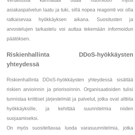
Vertailussa kannattaa ottaa huomioon myös
asiakaspalvelun laatu ja tuki, sillä nopea reagointi voi olla
ratkaisevaa hyökkäyksen aikana. Suositusten ja
arvostelujen tarkastelu voi auttaa tekemään informoidun
päätöksen.
Riskienhallinta DDoS-hyökkäysten
yhteydessä
Riskienhallinta DDoS-hyökkäysten yhteydessä sisältää
riskien arvioinnin ja priorisoinnin. Organisaatioiden tulisi
tunnistaa kriittiset järjestelmät ja palvelut, jotka ovat alttiita
hyökkäyksille, ja kehittää suunnitelmia niiden
suojaamiseksi.
On myös suositeltavaa luoda varasuunnitelmia, jotka