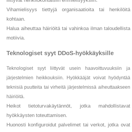
liittyvät henkilökohtaisiin erimielisyyksiin.
Vihamielisyys tiettyjä organisaatioita tai henkilöitä
kohtaan.
Halua aiheuttaa häiriöitä tai vahinkoa ilman taloudellista
motiivia.
Teknologiset syyt DDoS-hyökkäyksille
Teknologiset syyt liittyvät usein haavoittuvuuksiin ja
järjestelmien heikkouksiin. Hyökkääjät voivat hyödyntää
teknisiä puutteita tai virheitä järjestelmissä aiheuttaakseen
häiriöitä.
Heikot tietoturvakäytännöt, jotka mahdollistavat
hyökkäysten toteuttamisen.
Huonosti konfiguroidut palvelimet tai verkot, jotka ovat