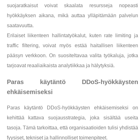
suojaratkaisut voivat skaalata resursseja nopeasti
hyökkäyksen aikana, mikä auttaa ylläpitämään palvelun
saatavuutta.
Erilaiset liikenteen hallintatyökalut, kuten rate limiting ja
traffic filtering, voivat myös estää haitallisen liikenteen
pääsyn verkkoon. On suositeltavaa valita työkaluja, jotka
tarjoavat reaaliaikaista analytiikkaa ja hälytyksiä.
Paras käytäntö DDoS-hyökkäysten
ehkäisemiseksi
Paras käytäntö DDoS-hyökkäysten ehkäisemiseksi on
kehittää kattava suojausstrategia, joka sisältää useita
tasoja. Tämä tarkoittaa, että organisaatioiden tulisi yhdistää
fyysiset, tekniset ja hallinnolliset toimenpiteet.