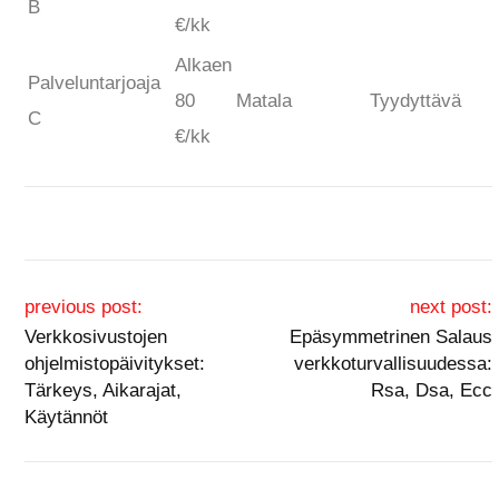
B
€/kk
Alkaen
Palveluntarjoaja
80
Matala
Tyydyttävä
C
€/kk
Post navigation
previous post:
next post:
Verkkosivustojen
Epäsymmetrinen Salaus
ohjelmistopäivitykset:
verkkoturvallisuudessa:
Tärkeys, Aikarajat,
Rsa, Dsa, Ecc
Käytännöt