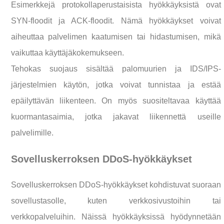
Esimerkkejä protokollaperustaisista hyökkäyksistä ovat
SYN-floodit ja ACK-floodit. Nämä hyökkäykset voivat
aiheuttaa palvelimen kaatumisen tai hidastumisen, mikä
vaikuttaa käyttäjäkokemukseen.
Tehokas suojaus sisältää palomuurien ja IDS/IPS-
järjestelmien käytön, jotka voivat tunnistaa ja estää
epäilyttävän liikenteen. On myös suositeltavaa käyttää
kuormantasaimia, jotka jakavat liikennettä useille
palvelimille.
Sovelluskerroksen DDoS-hyökkäykset
Sovelluskerroksen DDoS-hyökkäykset kohdistuvat suoraan
sovellustasolle, kuten verkkosivustoihin tai
verkkopalveluihin. Näissä hyökkäyksissä hyödynnetään